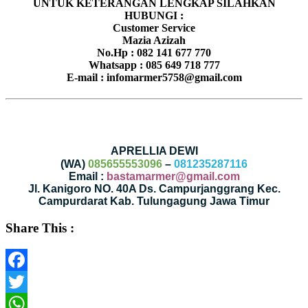
UNTUK KETERANGAN LENGKAP SILAHKAN
HUBUNGI :
Customer Service
Mazia Azizah
No.Hp : 082 141 677 770
Whatsapp : 085 649 718 777
E-mail : infomarmer5758@gmail.com
APRELLIA DEWI
(WA)
085655553096
–
081235287116
Email :
bastamarmer@gmail.com
Jl. Kanigoro NO. 40A Ds. Campurjanggrang Kec.
Campurdarat Kab. Tulungagung Jawa Timur
Share This :
Facebook
Twitter