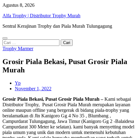
Skip
Agustus 8, 2026
to
Alfa Trophy | Distributor Trophy Murah
content
Sentral Kerajinan Trophy dan Piala Murah Tulungagung
Cari
untuk:
Trophy Marmer
Grosir Piala Bekasi, Pusat Grosir Piala
Murah
Yp
November 1, 2022
Grosir Piala Bekasi, Pusat Grosir Piala Murah –
Kami sebagai
Distributor Trophy, Pusat Grosir Piala Murah merupakan layanan
online maupun offline yang bergerak di bidang piala-trophy yang
beralamatkan di Jln Kanigoro Gg 4 No 35 , Blumbang ,
Campurdarat Tulungagung, Jawa Timur (Kanigoro Gg 2 -Balaidesa
Campurdarat 300 Meter ke selatan). kami banyak menyetting model
piala umum yang unik dan modern untuk memenuhi kebutuhan
trophy anda. Kami selalu berusaha memberikan yang terbaik untuk