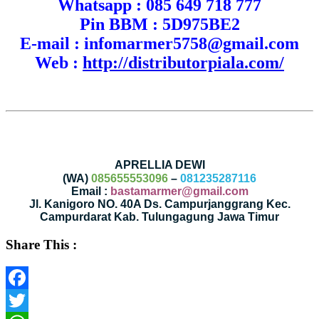
Whatsapp : 085 649 718 777
Pin BBM : 5D975BE2
E-mail : infomarmer5758@gmail.com
Web :
http://distributorpiala.com/
APRELLIA DEWI
(WA)
085655553096
–
081235287116
Email :
bastamarmer@gmail.com
Jl. Kanigoro NO. 40A Ds. Campurjanggrang Kec.
Campurdarat Kab. Tulungagung Jawa Timur
Share This :
Facebook