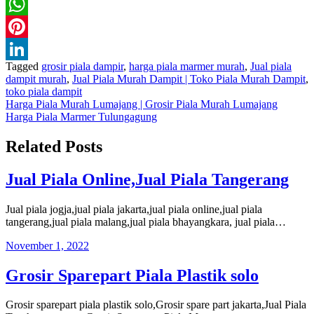
Twitter
WhatsApp
Pinterest
Tagged
grosir piala dampir
,
harga piala marmer murah
,
Jual piala
LinkedIn
dampit murah
,
Jual Piala Murah Dampit | Toko Piala Murah Dampit
,
toko piala dampit
Navigasi
Harga Piala Murah Lumajang | Grosir Piala Murah Lumajang
Harga Piala Marmer Tulungagung
pos
Related Posts
Jual Piala Online,Jual Piala Tangerang
Jual piala jogja,jual piala jakarta,jual piala online,jual piala
tangerang,jual piala malang,jual piala bhayangkara, jual piala…
November 1, 2022
Grosir Sparepart Piala Plastik solo
Grosir sparepart piala plastik solo,Grosir spare part jakarta,Jual Piala