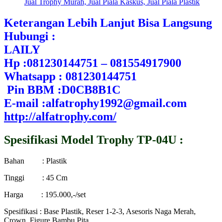
Jual Trophy Murah,
Jual Piala Kaskus,
Jual Piala Plastik
Keterangan Lebih Lanjut Bisa Langsung
Hubungi :
LAILY
Hp :081230144751 – 081554917900
Whatsapp : 081230144751
Pin BBM :D0CB8B1C
E-mail :alfatrophy1992@gmail.com
http://alfatrophy.com/
Spesifikasi Model Trophy TP-04U :
Bahan : Plastik
Tinggi : 45 Cm
Harga : 195.000,-/set
Spesifikasi : Base Plastik, Reser 1-2-3, Asesoris Naga Merah,
Crown, Figure Bambu Pita