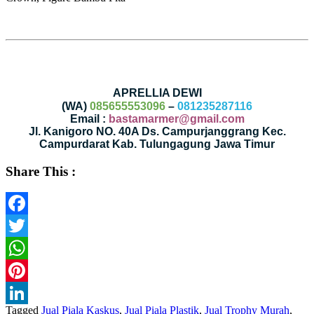
APRELLIA DEWI
(WA)
085655553096
–
081235287116
Email :
bastamarmer@gmail.com
Jl. Kanigoro NO. 40A Ds. Campurjanggrang Kec.
Campurdarat Kab. Tulungagung Jawa Timur
Share This :
Facebook
Twitter
WhatsApp
Pinterest
Tagged
Jual Piala Kaskus
,
Jual Piala Plastik
,
Jual Trophy Murah
,