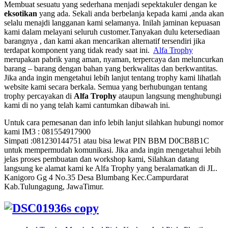
Membuat sesuatu yang sederhana menjadi sepektakuler dengan ke
eksotikan
yang ada. Sekali anda berbelanja kepada kami ,anda akan
selalu menajdi langganan kami selamanya. Inilah jaminan kepuasan
kami dalam melayani seluruh customer.Tanyakan dulu ketersediaan
barangnya , dan kami akan mencarikan alternatif tersendiri jika
terdapat komponent yang tidak ready saat ini.
Alfa Trophy
merupakan pabrik yang aman, nyaman, terpercaya dan meluncurkan
barang – barang dengan bahan yang berkwalitas dan berkwantitas.
Jika anda ingin mengetahui lebih lanjut tentang trophy kami lihatlah
website kami secara berkala. Semua yang berhubungan tentang
trophy percayakan di
Alfa Trophy
ataupun langsung menghubungi
kami di no yang telah kami cantumkan dibawah ini.
Untuk cara pemesanan dan info lebih lanjut silahkan hubungi nomor
kami IM3 : 081554917900
Simpati :081230144751 atau bisa lewat PIN BBM D0CB8B1C
untuk mempermudah komunikasi. Jika anda ingin mengetahui lebih
jelas proses pembuatan dan workshop kami, Silahkan datang
langsung ke alamat kami ke Alfa Trophy yang beralamatkan di JL.
Kanigoro Gg 4 No.35 Desa Blumbang Kec.Campurdarat
Kab.Tulungagung, JawaTimur.