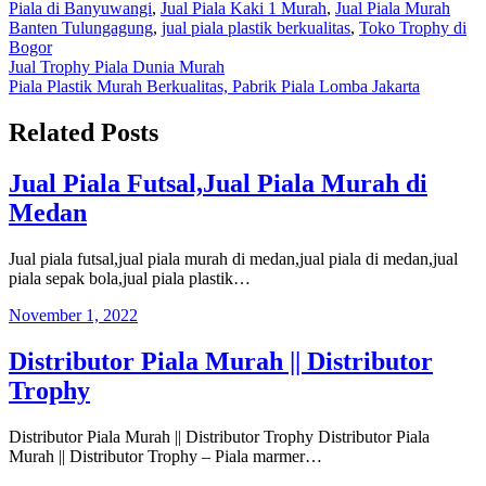
Piala di Banyuwangi
,
Jual Piala Kaki 1 Murah
,
Jual Piala Murah
Banten Tulungagung
,
jual piala plastik berkualitas
,
Toko Trophy di
Bogor
Navigasi
Jual Trophy Piala Dunia Murah
Piala Plastik Murah Berkualitas, Pabrik Piala Lomba Jakarta
pos
Related Posts
Jual Piala Futsal,Jual Piala Murah di
Medan
Jual piala futsal,jual piala murah di medan,jual piala di medan,jual
piala sepak bola,jual piala plastik…
November 1, 2022
Distributor Piala Murah || Distributor
Trophy
Distributor Piala Murah || Distributor Trophy Distributor Piala
Murah || Distributor Trophy – Piala marmer…