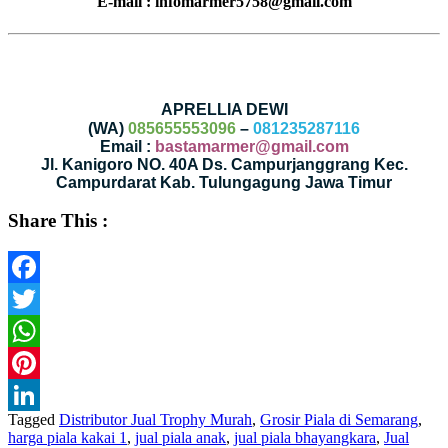
E-mail : infomarmer5758@gmail.com
APRELLIA DEWI
(WA)
085655553096
–
081235287116
Email :
bastamarmer@gmail.com
Jl. Kanigoro NO. 40A Ds. Campurjanggrang Kec.
Campurdarat Kab. Tulungagung Jawa Timur
Share This :
Facebook
Twitter
WhatsApp
Pinterest
Tagged
Distributor Jual Trophy Murah
,
Grosir Piala di Semarang
,
LinkedIn
harga piala kakai 1
,
jual piala anak
,
jual piala bhayangkara
,
Jual