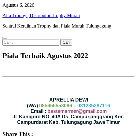
Skip
Agustus 6, 2026
to
Alfa Trophy | Distributor Trophy Murah
content
Sentral Kerajinan Trophy dan Piala Murah Tulungagung
Cari
untuk:
Piala Terbaik Agustus 2022
APRELLIA DEWI
(WA)
085655553096
–
081235287116
Email :
bastamarmer@gmail.com
Jl. Kanigoro NO. 40A Ds. Campurjanggrang Kec.
Campurdarat Kab. Tulungagung Jawa Timur
Share This :