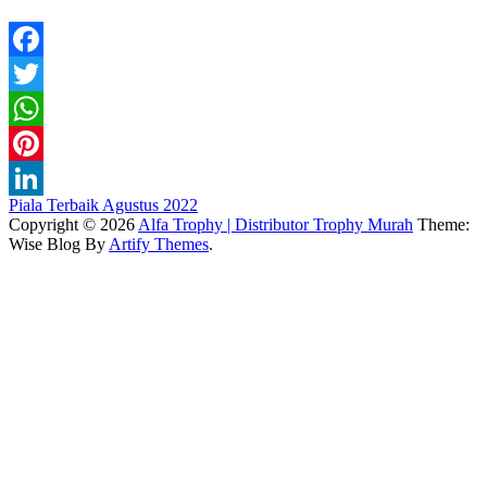
Facebook
Twitter
WhatsApp
Pinterest
Navigasi
Piala Terbaik Agustus 2022
LinkedIn
Copyright © 2026
Alfa Trophy | Distributor Trophy Murah
Theme:
pos
Wise Blog By
Artify Themes
.