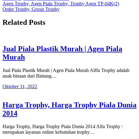
Navigasi
Agen Trophy, Agen Piala Trophy, Trophy Agen TP-04K(2)
Order Trophy, Grosir Trophy
pos
Related Posts
Jual Piala Plastik Murah | Agen Piala
Murah
Jual Piala Plastik Murah | Agen Piala Murah Alffa Trophy adalah
anak binaan dari Bintang…
Oktober 31, 2022
Harga Trophy, Harga Trophy Piala Dunia
2014
Harga Trophy, Harga Trophy Piala Dunia 2014 Alfa Trophy :
merupakan layanan online kebutuhan trophy…