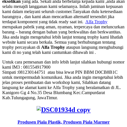
eksotikan
yang ada. Sekali anda berbelanja kepada kami ,anda akan
selalu menajdi langganan kami selamanya. Inilah jaminan kepuasan
kami dalam melayani seluruh customer.Tanyakan dulu ketersediaan
barangnya , dan kami akan mencarikan alternatif tersendiri jika
terdapat komponent yang tidak ready saat ini.
Alfa Trophy
merupakan pabrik yang aman, nyaman, terpercaya dan meluncurkan
barang – barang dengan bahan yang berkwalitas dan berkwantitas.
Jika anda ingin mengetahui lebih lanjut tentang trophy kami lihatlah
website kami secara berkala. Semua yang berhubungan tentang
trophy percayakan di
Alfa Trophy
ataupun langsung menghubungi
kami di no yang telah kami cantumkan dibawah ini .
Untuk cara pemesanan dan info lebih lanjut silahkan hubungi nomor
kami IM3 : 081554917900
Simpati :081230144751 atau bisa lewat PIN BBM D0CB8B1C
untuk mempermudah komunikasi. Jika anda ingin mengetahui lebih
jelas proses pembuatan dan workshop kami, Silahkan datang
langsung ke alamat kami ke Alfa Trophy yang beralamatkan di JL.
Kanigoro Gg 4 No.35 Desa Blumbang Kec.Campurdarat
Kab.Tulungagung, JawaTimur.
Produsen Piala Plastik,
Produsen Piala Marmer