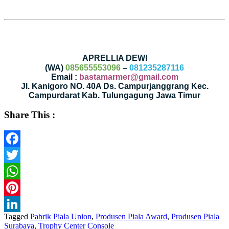
APRELLIA DEWI
(WA)
085655553096
–
081235287116
Email :
bastamarmer@gmail.com
Jl. Kanigoro NO. 40A Ds. Campurjanggrang Kec.
Campurdarat Kab. Tulungagung Jawa Timur
Share This :
Facebook
Twitter
WhatsApp
Pinterest
Tagged
Pabrik Piala Union
,
Produsen Piala Award
,
Produsen Piala
LinkedIn
Surabaya
,
Trophy Center Console