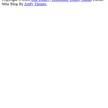
Wise Blog By
Artify Themes
.