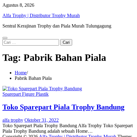
Skip
Agustus 8, 2026
to
Alfa Trophy | Distributor Trophy Murah
content
Sentral Kerajinan Trophy dan Piala Murah Tulungagung
Cari
untuk:
Tag:
Pabrik Bahan Piala
Home
Pabrik Bahan Piala
Sparepart Figure Plastik
Toko Sparepart Piala Trophy Bandung
alfa trophy
Oktober 31, 2022
Toko Sparepart Piala Trophy Bandung Alfa Trophy Toko Sparepart
Piala Trophy Bandung adalah sebuah Home…
Copyright © 2026
Alfa Trophy | Distributor Trophy Murah
Theme: