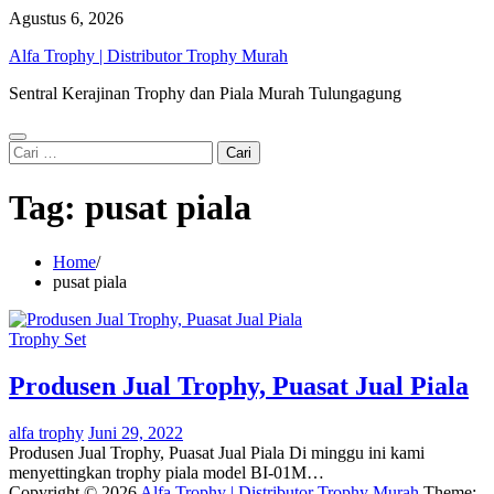
Skip
Agustus 6, 2026
to
Alfa Trophy | Distributor Trophy Murah
content
Sentral Kerajinan Trophy dan Piala Murah Tulungagung
Cari
untuk:
Tag:
pusat piala
Home
pusat piala
Trophy Set
Produsen Jual Trophy, Puasat Jual Piala
alfa trophy
Juni 29, 2022
Produsen Jual Trophy, Puasat Jual Piala Di minggu ini kami
menyettingkan trophy piala model BI-01M…
Copyright © 2026
Alfa Trophy | Distributor Trophy Murah
Theme: