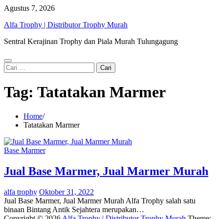
Skip
Agustus 7, 2026
to
Alfa Trophy | Distributor Trophy Murah
content
Sentral Kerajinan Trophy dan Piala Murah Tulungagung
Cari
untuk:
Tag:
Tatatakan Marmer
Home
Tatatakan Marmer
Base Marmer
Jual Base Marmer, Jual Marmer Murah
alfa trophy
Oktober 31, 2022
Jual Base Marmer, Jual Marmer Murah Alfa Trophy salah satu
binaan Bintang Antik Sejahtera merupakan…
Copyright © 2026
Alfa Trophy | Distributor Trophy Murah
Theme: