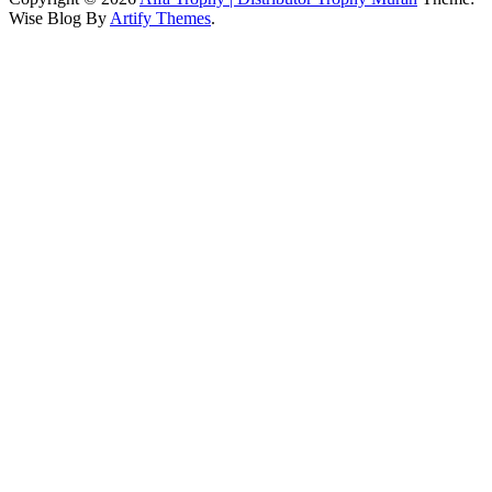
Wise Blog By
Artify Themes
.