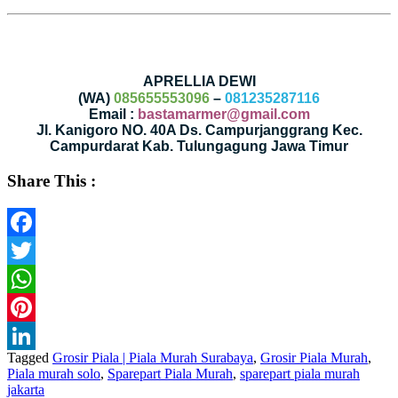
APRELLIA DEWI
(WA)
085655553096
–
081235287116
Email :
bastamarmer@gmail.com
Jl. Kanigoro NO. 40A Ds. Campurjanggrang Kec.
Campurdarat Kab. Tulungagung Jawa Timur
Share This :
Facebook
Twitter
WhatsApp
Pinterest
Tagged
Grosir Piala | Piala Murah Surabaya
,
Grosir Piala Murah
,
LinkedIn
Piala murah solo
,
Sparepart Piala Murah
,
sparepart piala murah
jakarta