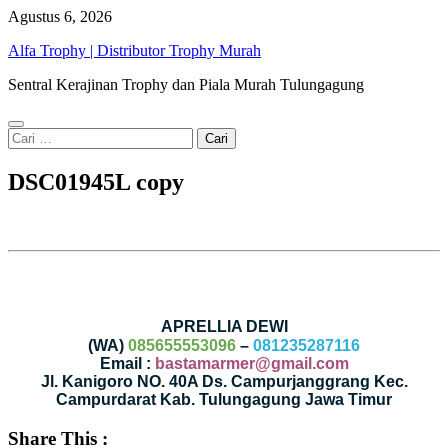
Skip
Agustus 6, 2026
to
Alfa Trophy | Distributor Trophy Murah
content
Sentral Kerajinan Trophy dan Piala Murah Tulungagung
Cari
untuk:
DSC01945L copy
APRELLIA DEWI
(WA)
085655553096
–
081235287116
Email :
bastamarmer@gmail.com
Jl. Kanigoro NO. 40A Ds. Campurjanggrang Kec.
Campurdarat Kab. Tulungagung Jawa Timur
Share This :