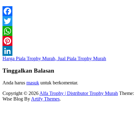
Facebook
Twitter
WhatsApp
Pinterest
Navigasi
Harga Piala Trophy Murah, Jual Piala Trophy Murah
LinkedIn
pos
Tinggalkan Balasan
Anda harus
masuk
untuk berkomentar.
Copyright © 2026
Alfa Trophy | Distributor Trophy Murah
Theme:
Wise Blog By
Artify Themes
.