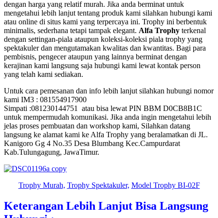
dengan harga yang relatif murah. Jika anda berminat untuk
mengetahui lebih lanjut tentang produk kami silahkan hubungi kami
atau online di situs kami yang terpercaya ini. Trophy ini berbentuk
minimalis, sederhana tetapi tampak elegant.
Alfa Trophy
terkenal
dengan settingan-piala ataupun koleksi-koleksi piala trophy yang
spektakuler dan mengutamakan kwalitas dan kwantitas. Bagi para
pembisnis, pengecer ataupun yang lainnya berminat dengan
kerajinan kami langsung saja hubungi kami lewat kontak person
yang telah kami sediakan.
Untuk cara pemesanan dan info lebih lanjut silahkan hubungi nomor
kami IM3 : 081554917900
Simpati :081230144751 atau bisa lewat PIN BBM D0CB8B1C
untuk mempermudah komunikasi. Jika anda ingin mengetahui lebih
jelas proses pembuatan dan workshop kami, Silahkan datang
langsung ke alamat kami ke Alfa Trophy yang beralamatkan di JL.
Kanigoro Gg 4 No.35 Desa Blumbang Kec.Campurdarat
Kab.Tulungagung, JawaTimur.
Trophy Murah,
Trophy Spektakuler,
Model Trophy BI-02F
Keterangan Lebih Lanjut Bisa Langsung