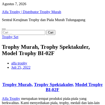
Skip
Agustus 7, 2026
to
Alfa Trophy | Distributor Trophy Murah
content
Sentral Kerajinan Trophy dan Piala Murah Tulungagung
Cari
untuk:
Trophy Set
Trophy Murah, Trophy Spektakuler,
Model Trophy BI-02F
alfa trophy
Juli 25, 2022
Trophy Murah,
Trophy Spektakuler,
Model Trophy
BI-02F
Alfa Trophy
merupakan tempat produksi piala-piala yang
berkwalitas. Kami menyediakan piala, trophy, medali dan lain-lain