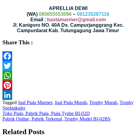
APRELLIA DEWI
(WA)
085655553096
–
081235287116
Email :
bastamarmer@gmail.com
Jl. Kanigoro NO. 40A Ds. Campurjanggrang Kec.
Campurdarat Kab. Tulungagung Jawa Timur
Share This :
Facebook
Twitter
WhatsApp
Pinterest
Tagged
Jual Piala Marmer
,
Jual Piala Murah
,
Trophy Murah
,
Trophy
LinkedIn
Spektakuler
Navigasi
Toko Piala, Pabrik Piala, Piala Typhe BI-02D
Pabrik Online, Pabrik Terkenal, Trophy Model BI-02BS
pos
Related Posts